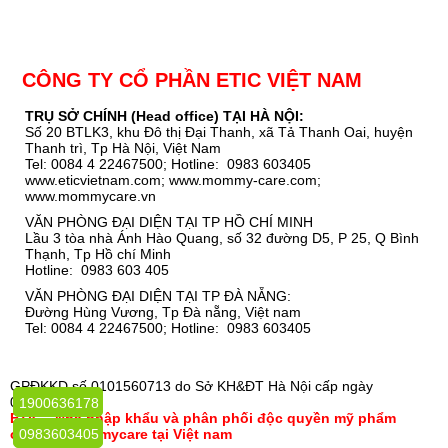
CÔNG TY CỔ PHẦN ETIC VIỆT NAM
TRỤ SỞ CHÍNH (Head office) TẠI HÀ NỘI:
Số 20 BTLK3, khu Đô thị Đại Thanh, xã Tả Thanh Oai, huyện
Thanh trì, Tp Hà Nội, Việt Nam
Tel: 0084 4 22467500; Hotline: 0983 603405
www.eticvietnam.com; www.mommy-care.com;
www.mommycare.vn
VĂN PHÒNG ĐẠI DIỆN TẠI TP HỒ CHÍ MINH
Lầu 3 tòa nhà Ánh Hào Quang, số 32 đường D5, P 25, Q Bình
Thạnh, Tp Hồ chí Minh
Hotline: 0983 603 405
VĂN PHÒNG ĐẠI DIỆN TẠI TP ĐÀ NẴNG:
Đường Hùng Vương, Tp Đà nẵng, Việt nam
Tel: 0084 4 22467500; Hotline: 0983 603405
GPĐKKD số 0101560713 do Sở KH&ĐT Hà Nội cấp ngày
01/11/2004
1900636178
ETIC - Nhà nhập khẩu và phân phối độc quyền mỹ phẩm
organic Mommycare tại Việt nam
0983603405