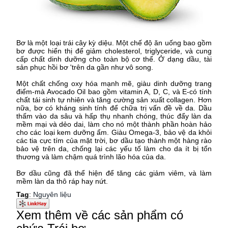
Bơ là một loại trái cây kỳ diệu. Một chế độ ăn uống bao gồm
bơ được hiển thị để giảm cholesterol, triglyceride, và cung
cấp chất dinh dưỡng cho toàn bộ cơ thể. Ở dạng dầu, tài
sản phục hồi bơ 'trên da gần như vô song.
Một chất chống oxy hóa mạnh mẽ, giàu dinh dưỡng trang
điểm-mà Avocado Oil bao gồm vitamin A, D, C, và E-có tính
chất tái sinh tự nhiên và tăng cường sản xuất collagen. Hơn
nữa, bơ có kháng sinh tính để chữa trị vấn đề về da. Dầu
thấm vào da sâu và hấp thụ nhanh chóng, thúc đẩy làn da
mềm mại và dẻo dai, làm cho nó một thành phần hoàn hảo
cho các loại kem dưỡng ẩm. Giàu Omega-3, bảo vệ da khỏi
các tia cực tím của mặt trời, bơ dầu tạo thành một hàng rào
bảo vệ trên da, chống lại các yếu tố làm cho da ít bị tổn
thương và làm chậm quá trình lão hóa của da.
Bơ dầu cũng đã thể hiện để tăng các giảm viêm, và làm
mềm làn da thô ráp hay nứt.
Tag
:
Nguyên liệu
Xem thêm về các sản phẩm có