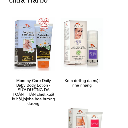
chứa Trái bơ
Mommy Care Daily
Kem dưỡng da mặt
Baby Body Lotion -
nhẹ nhàng
SỮA DƯỠNG DA
TOÀN THÂN chiết xuất
lô hội,jojoba hoa hướng
dương