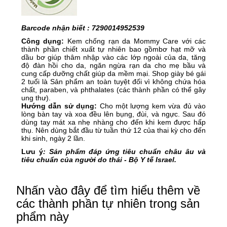
Barcode nhận biết : 7290014952539
Công dụng:
Kem chống rạn da Mommy Care với các
thành phần chiết xuất tự nhiên bao gồmbơ hạt mỡ và
dầu bơ giúp thâm nhập vào các lớp ngoài của da, tăng
độ đàn hồi cho da, ngăn ngừa rạn da cho mẹ bầu và
cung cấp dưỡng chất giúp da mềm mại. Shop
giày bé gái
2 tuổi
là Sản phẩm an toàn tuyệt đối vì không chứa hóa
chất, paraben, và phthalates (các thành phần có thể gây
ung thư).
Hướng dẫn sử dụng:
Cho một lượng kem vừa đủ vào
lòng bàn tay và xoa đều lên bụng, đùi, và ngực. Sau đó
dùng tay mát xa nhẹ nhàng cho đến khi kem được hấp
thụ. Nên dùng bắt đầu từ tuần thứ 12 của thai kỳ cho đến
khi sinh, ngày 2 lần.
Lưu ý
: Sản phẩm đáp ứng tiêu chuẩn châu âu và
tiêu chuẩn của người do thái - Bộ Y tế Israel.
Nhấn vào đây để tìm hiểu thêm về
các thành phần tự nhiên trong sản
phẩm này