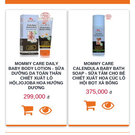
MOMMY CARE DAILY
MOMMY CARE
BABY BODY LOTION - SỮA
CALENDULA BABY BATH
DƯỠNG DA TOÀN THÂN
SOAP - SỮA TẮM CHO BÉ
CHIẾT XUẤT LÔ
CHIẾT XUẤT HOA CÚC LÔ
HỘI,JOJOBA HOA HƯỚNG
HỘI BỌT XÀ BÔNG
DƯƠNG
375,000
đ
299,000
đ