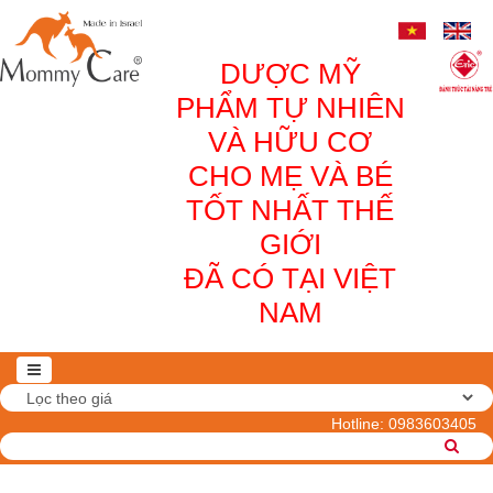
DƯỢC MỸ
PHẨM TỰ NHIÊN
VÀ HỮU CƠ
CHO MẸ VÀ BÉ
TỐT NHẤT THẾ
GIỚI
ĐÃ CÓ TẠI VIỆT
NAM
Hotline:
0983603405