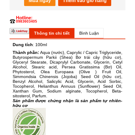
Mua ngay
Thêm vào giỏ hàng
Hotline:
0983603405
Thông tin chi tiết
Bình Luận
Dung tích
: 100ml
Thành phần:
Aqua (nước), Caprylic / Capric Triglyceride,
Butyrospermum Parkii (Shea) Bơ trái cây (hữu cơ),
Glyceryl Stearate, Dicaprylyl Carbonate, Glycerin, Cetyl
Alcohol, Stearic acid, Persea Gratissima (Bơ) Oil,
Phytosterol, Olea Europaea (Olive ) Fruit Oil,
Simmondsia Chinensis (Jojoba) Seed Oil (hữu cơ),
Benzyl Alcohol, Salicylic Acid, Glycerin, Acid Sorbic,
Tocopherol, Helianthus Annuus (Sunflower) Seed Oil,
Xanthan Gum, Sodium alginate, Tocopherol, Beta-
sitosterol, Parfum.
Sản phẩm được chứng nhận là sản phẩm tự nhiên-
hữu cơ