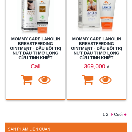
MOMMY CARE LANOLIN
MOMMY CARE LANOLIN
BREASTFEEDING
BREASTFEEDING
OINTMENT - DẦU BÔI TRỊ
OINTMENT - DẦU BÔI TRỊ
NỨT ĐẦU TI MỠ LÔNG
NỨT ĐẦU TI MỠ LÔNG
CỪU TINH KHIẾT
CỪU TINH KHIẾT
Call
369,000
đ
1
2
Cuối
SẢN PHẨM LIÊN QUAN