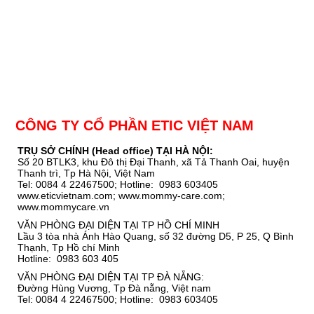
CÔNG TY CỔ PHẦN ETIC VIỆT NAM
TRỤ SỞ CHÍNH (Head office) TẠI HÀ NỘI:
Số 20 BTLK3, khu Đô thị Đại Thanh, xã Tả Thanh Oai, huyện
Thanh trì, Tp Hà Nội, Việt Nam
Tel: 0084 4 22467500; Hotline: 0983 603405
www.eticvietnam.com; www.mommy-care.com;
www.mommycare.vn
VĂN PHÒNG ĐẠI DIỆN TẠI TP HỒ CHÍ MINH
Lầu 3 tòa nhà Ánh Hào Quang, số 32 đường D5, P 25, Q Bình
Thạnh, Tp Hồ chí Minh
Hotline: 0983 603 405
VĂN PHÒNG ĐẠI DIỆN TẠI TP ĐÀ NẴNG:
Đường Hùng Vương, Tp Đà nẵng, Việt nam
Tel: 0084 4 22467500; Hotline: 0983 603405