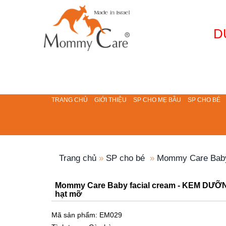
D
TRANG CHỦ
GIỚI THIỆU
SP CHO MẸ BẦU
SP CHO BÉ
Trang chủ
»
SP cho bé
»
Mommy Care Baby
Mommy Care Baby facial cream - KEM DƯỠN
hạt mỡ
Mã sản phẩm: EM029