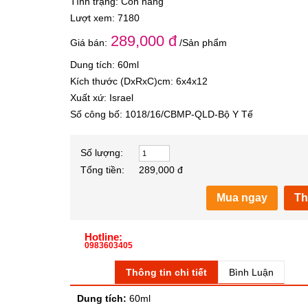
Tình trạng: Còn hàng
Lượt xem: 7180
289,000 đ
Giá bán:
/Sản phẩm
Dung tích: 60ml
Kích thước (DxRxC)cm: 6x4x12
Xuất xứ: Israel
Số công bố: 1018/16/CBMP-QLD-Bộ Y Tế
Số lượng:
Tổng tiền:
289,000 đ
Mua ngay
Th
Hotline:
0983603405
Thông tin chi tiết
Bình Luận
Dung tích:
60ml