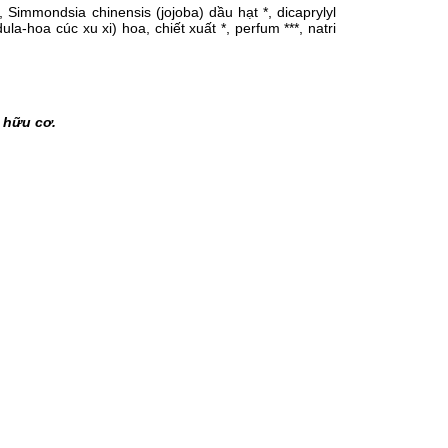
l, Simmondsia chinensis (jojoba) dầu hạt *, dicaprylyl
dula-hoa cúc xu xi) hoa, chiết xuất *, perfum ***, natri
hữu cơ.​
ỡ, và hoa cúc xu xi giúp nuôi dưỡng và dưỡng ẩm da
ản phẩm an toàn tuyệt đối vì không chứa hóa chất,
xa nhẹ nhàng đến khi kem được hấp thụ. Tránh vùng
m này