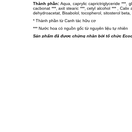
Thành phần:
Aqua, caprylic caprictriglyceride ***, 
cacbonat ***, axit stearic ***, cetyl alcohol *** , Cal
dehydroacetat, Bisabolol, tocopherol, sitosterol beta
* Thành phần từ Canh tác hữu cơ
*** Nước hoa có nguồn gốc từ nguyên liệu tự nhiên
Sản phẩm đã được chứng nhận bởi tổ chức Ecocer
Barcode nhận biết : 7290014952379
Công dụng
: Kem dưỡng da mặt Mommy Care với các
mặt bé mà không làm tắc nghẽn lỗ chân lông, đồn
paraben, dầu khoáng (các thành phần có thể gây un
Hướng dẫn sử dụng:
Cho một lượng kem vừa đủ v
miệng và mắt. Nên sử dụng hàng ngày để có kết quả 
Lưu ý:
Sản phẩm đáp ứng tiêu chuẩn châu âu và t
Nhấn vào đây để tìm hiểu thêm 