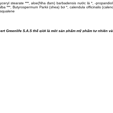
glyceryl stearate ***, aloe(Nha đam) barbadensis nước lá *, -propandio
ix alba ***, Butyrospermum Parkii (shea) bơ *, calendula officinalis (calen
, squalene
t Greenlife S.A.S thế giới là một sản phẩm mỹ phẩm tự nhiên và 
 thành phần chiết xuất tự nhiên và hữu cơ bao gồm jojoba, bơ hạt m
g thời cung cấp dưỡng chất làm mềm da. Shop
giày bé trai 3 tuổi
là S
g thư).
ào lòng bàn tay và xoa đều lên mặt của bé. Sau đó, dùng tay mát 
tốt nhất.
iêu chuẩn của người do thái - Bộ Y tế Israel.
về các thành phần tự nhiên trong sản phẩ