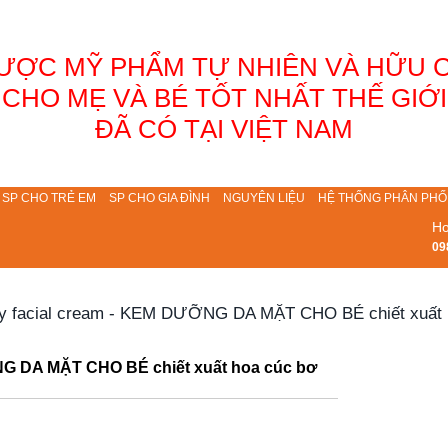
ƯỢC MỸ PHẨM TỰ NHIÊN VÀ HỮU 
CHO MẸ VÀ BÉ TỐT NHẤT THẾ GIỚI
ĐÃ CÓ TẠI VIỆT NAM
SP CHO TRẺ EM
SP CHO GIA ĐÌNH
NGUYÊN LIỆU
HỆ THỐNG PHÂN PHỐ
Ho
09
 facial cream - KEM DƯỠNG DA MẶT CHO BÉ chiết xuất 
G DA MẶT CHO BÉ chiết xuất hoa cúc bơ