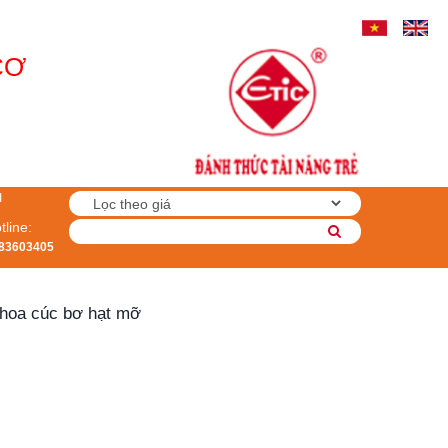
CƠ
I
tline:
83603405
hoa cúc bơ hạt mỡ