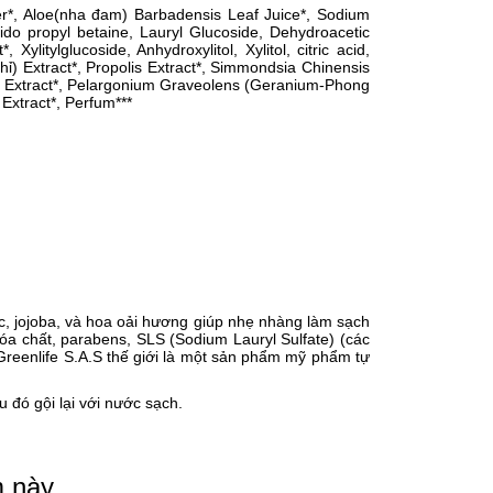
er*, Aloe(nha đam) Barbadensis Leaf Juice*, Sodium
o propyl betaine, Lauryl Glucoside, Dehydroacetic
ylitylglucoside, Anhydroxylitol, Xylitol, citric acid,
ỉ) Extract*, Propolis Extract*, Simmondsia Chinensis
oot Extract*, Pelargonium Graveolens (Geranium-Phong
Extract*, Perfum***
c, jojoba, và hoa oải hương giúp nhẹ nhàng làm sạch
a chất, parabens, SLS (Sodium Lauryl Sulfate) (các
reenlife S.A.S thế giới là một sản phẩm mỹ phẩm tự
 đó gội lại với nước sạch.
m này