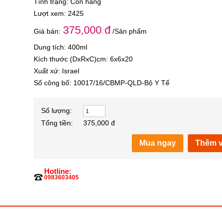
Tình trạng: Còn hàng
Lượt xem: 2425
375,000 đ
Giá bán:
/Sản phẩm
Dung tích: 400ml
Kích thước (DxRxC)cm: 6x6x20
Xuất xứ: Israel
Số công bố: 10017/16/CBMP-QLD-Bộ Y Tế
Số lượng:
Tổng tiền:
375,000 đ
Mua ngay
Thêm v
Hotline:
0983603405