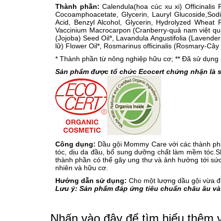
Thành phần:
Calendula(hoa cúc xu xi) Officinalis
Cocoamphoacetate, Glycerin, Lauryl Glucoside,Sod
Acid, Benzyl Alcohol, Glycerin, Hydrolyzed Wheat Prot
Vaccinium Macrocarpon (Cranberry-quả nam việt quất)
(Jojoba) Seed Oil*, Lavandula Angustifolia (Lavende
lữ) Flower Oil*, Rosmarinus officinalis (Rosmary-Cây
* Thành phần từ nông nghiệp hữu cơ; ** Đã sử dụng n
Sản phẩm được tổ chức Ecocert chứng nhận là 
Công dụng:
Dầu gội Mommy Care với các thành phần 
tóc, dịu da đầu, bổ sung dưỡng chất làm mềm tóc.
thành phần có thể gây ung thư và ảnh hưởng tới sứ
nhiên và hữu cơ.
Hướng dẫn sử dụng:
Cho một lượng dầu gội vừa đủ
Lưu ý: Sản phẩm đáp ứng tiêu chuẩn châu âu và t
Nhấn vào đây để tìm hiểu thêm 