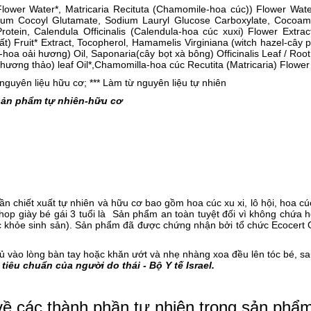
 Flower Water*, Matricaria Recituta (Chamomile-hoa cúc)) Flower Wat
ium Cocoyl Glutamate, Sodium Lauryl Glucose Carboxylate, Cocoamid
ein, Calendula Officinalis (Calendula-hoa cúc xuxi) Flower Extract*, X
 Fruit* Extract, Tocopherol, Hamamelis Virginiana (witch hazel-cây ph
r-hoa oải hương) Oil, Saponaria(cây bọt xà bông) Officinalis Leaf / R
 hương thảo) leaf Oil*,Chamomilla-hoa cúc Recutita (Matricaria) Flower 
guyên liệu hữu cơ; *** Làm từ nguyên liệu tự nhiên
sản phẩm tự nhiên-hữu cơ
chiết xuất tự nhiên và hữu cơ bao gồm hoa cúc xu xi, lô hội, hoa cú
Shop
giày bé gái 3 tuổi
là Sản phẩm an toàn tuyệt đối vì không chứa hó
c khỏe sinh sản). Sản phẩm đã được chứng nhận bởi tổ chức Ecocert G
 vào lòng bàn tay hoặc khăn ướt và nhẹ nhàng xoa đều lên tóc bé, sau
iêu chuẩn của người do thái - Bộ Y tế Israel.
về các thành phần tự nhiên trong sản phẩ