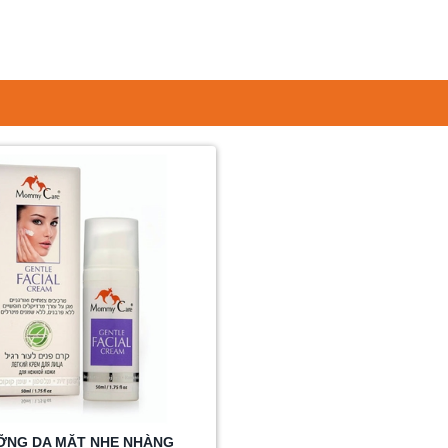
 Mai Hắc Biển
Hoa cúc
Dầu quả Nam Việt
Cây lô hội
Joj
Quất
ỠNG DA MẶT NHẸ NHÀNG