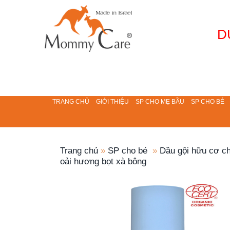
D
TRANG CHỦ
GIỚI THIỆU
SP CHO MẸ BẦU
SP CHO BÉ
Trang chủ
»
SP cho bé
»
Dầu gội hữu cơ c
oải hương bọt xà bông