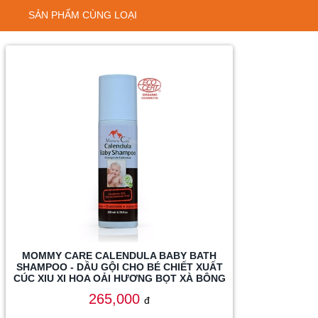
SẢN PHẨM CÙNG LOẠI
MOMMY CARE CALENDULA BABY BATH
SHAMPOO - DẦU GỘI CHO BÉ CHIẾT XUẤT
CÚC XIU XI HOA OẢI HƯƠNG BỌT XÀ BÔNG
265,000
đ