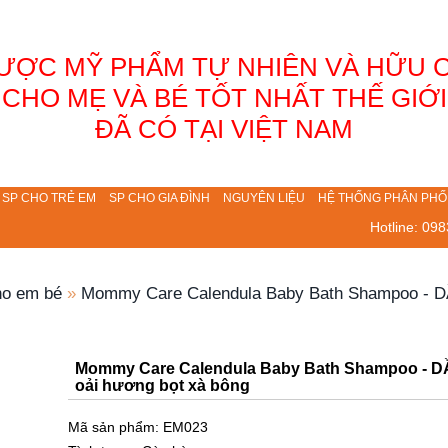
ƯỢC MỸ PHẨM TỰ NHIÊN VÀ HỮU 
CHO MẸ VÀ BÉ TỐT NHẤT THẾ GIỚI
ĐÃ CÓ TẠI VIỆT NAM
SP CHO TRẺ EM
SP CHO GIA ĐÌNH
NGUYÊN LIỆU
HỆ THỐNG PHÂN PHỐ
Hotline:
098
ho em bé
»
Mommy Care Calendula Baby Bath Shampoo - DẦ
Mommy Care Calendula Baby Bath Shampoo - DẦU
oải hương bọt xà bông
Mã sản phẩm: EM023